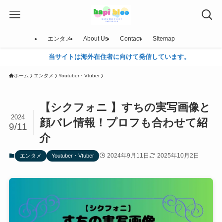
エンタメ
About Us
Contact
Sitemap
当サイトは海外在住者に向けて発信しています。
ホーム
エンタメ
Youtuber・Vtuber
【シクフォニ 】すちの実写画像と
2024
顔バレ情報！プロフも合わせて紹
9/11
介
2024年9月11日
2025年10月2日
エンタメ
Youtuber・Vtuber