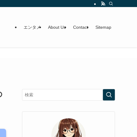
エンタメ
About Us
Contact
Sitemap
の