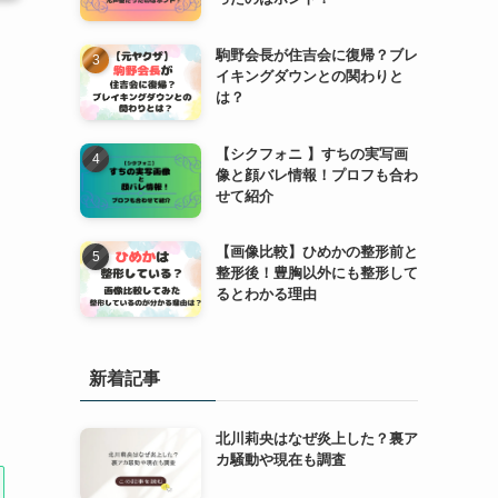
駒野会長が住吉会に復帰？ブレ
イキングダウンとの関わりと
ま
は？
【シクフォニ 】すちの実写画
像と顔バレ情報！プロフも合わ
せて紹介
【画像比較】ひめかの整形前と
整形後！豊胸以外にも整形して
るとわかる理由
新着記事
北川莉央はなぜ炎上した？裏ア
カ騒動や現在も調査