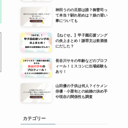
神田うのの旦那は誰？御曹司っ
て本当？馴れ初めは？娘の習い
事についても
【ねぐせ。】甲子園応援ソング
の炎上まとめ！謝罪文は飲酒後
にだした？
長谷川サキの年齢などのプロフ
ィール！ミスコンに出場経験も
あり！
山田優の子供は何人？イケメン
俳優・小栗旬との結婚の決め手
や現在の関係性も調査
カテゴリー