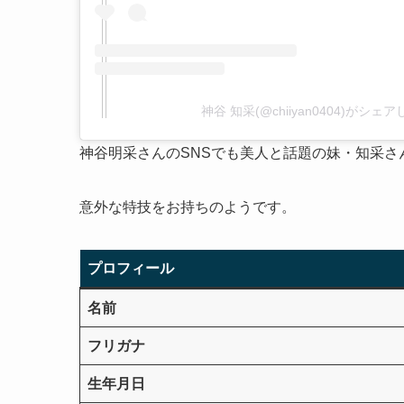
神谷 知采(@chiiyan0404)がシェ
神谷明采さんのSNSでも美人と話題の妹・知采さ
意外な特技をお持ちのようです。
プロフィール
名前
フリガナ
生年月日