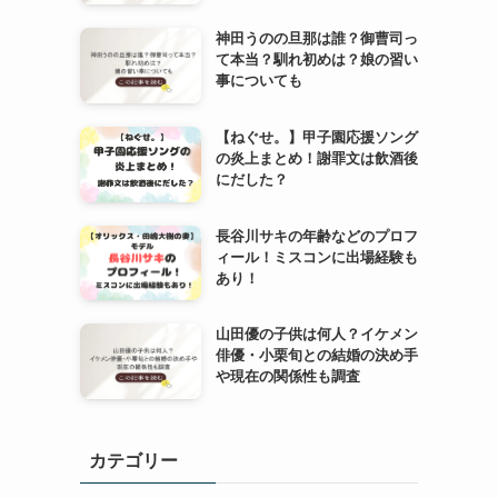
神田うのの旦那は誰？御曹司っ
て本当？馴れ初めは？娘の習い
事についても
【ねぐせ。】甲子園応援ソング
の炎上まとめ！謝罪文は飲酒後
にだした？
長谷川サキの年齢などのプロフ
ィール！ミスコンに出場経験も
あり！
山田優の子供は何人？イケメン
俳優・小栗旬との結婚の決め手
や現在の関係性も調査
カテゴリー