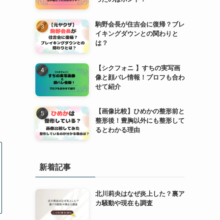
駒野会長が住吉会に復帰？ブレ
イキングダウンとの関わりと
は？
【シクフォニ 】すちの実写画
像と顔バレ情報！プロフも合わ
せて紹介
【画像比較】ひめかの整形前と
整形後！豊胸以外にも整形して
るとわかる理由
新着記事
北川莉央はなぜ炎上した？裏ア
カ騒動や現在も調査