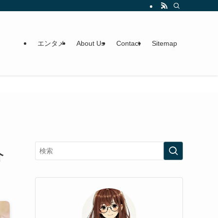
エンタメ
About Us
Contact
Sitemap
介