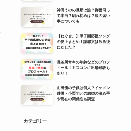
神田うのの旦那は誰？御曹司っ
て本当？馴れ初めは？娘の習い
事についても
時
【ねぐせ。】甲子園応援ソング
元
の炎上まとめ！謝罪文は飲酒後
にだした？
長谷川サキの年齢などのプロフ
ィール！ミスコンに出場経験も
あり！
山田優の子供は何人？イケメン
俳優・小栗旬との結婚の決め手
や現在の関係性も調査
カテゴリー