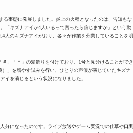
上する事態に発展しました。炎上の火種となったのは、告知もな
す。「キズナアイが4人いるって言ったら信じますか」という動
は4人のキズナアイがおり、各々が作業を分業していることを
、「＃」「＊」の髪飾りを付けており、1号と見分けることがで
優）」を増やす試みを行い、ひとりの声優が演じていたキズナ
ナアイを演じるという状況になりました。
4人分になったのです。ライブ放送やゲーム実況での仕草や口