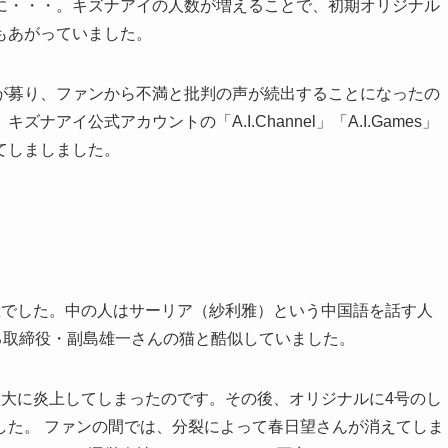
に・・・。キズナアイの人数が増えることで、初期オリジナル
もあがっていました。
が募り、ファンから不満と批判の声が続出することになったの
イ公式アカウントの「A.I.Channel」「A.I.Games」
てしましました。
在でした。中の人はサーリア（紗利雅）という中国語を話す人
る取締役・副島雄一さんの猫と酷似していました。
盛大に炎上してしまったのです。その後、オリジナルに4号のし
した。 ファンの間では、分裂によって春日望さんが消えてしま