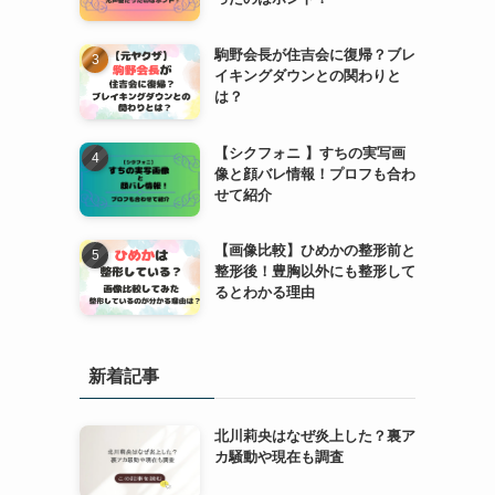
駒野会長が住吉会に復帰？ブレ
イキングダウンとの関わりと
は？
【シクフォニ 】すちの実写画
像と顔バレ情報！プロフも合わ
せて紹介
【画像比較】ひめかの整形前と
整形後！豊胸以外にも整形して
るとわかる理由
新着記事
北川莉央はなぜ炎上した？裏ア
カ騒動や現在も調査