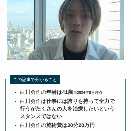
この記事で分かること
白川勇作の
年齢は41歳
※2024年8月時点
白川勇作は
仕事には誇りを持って全力で
行うがたくさんの人を治療したいという
スタンスではない
白川勇作の
施術費は30分20万円