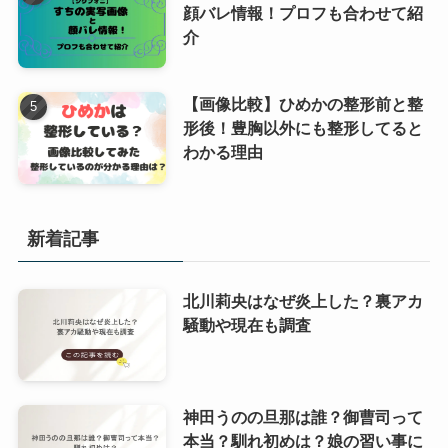
顔バレ情報！プロフも合わせて紹
介
【画像比較】ひめかの整形前と整
形後！豊胸以外にも整形してると
わかる理由
新着記事
北川莉央はなぜ炎上した？裏アカ
騒動や現在も調査
神田うのの旦那は誰？御曹司って
本当？馴れ初めは？娘の習い事に