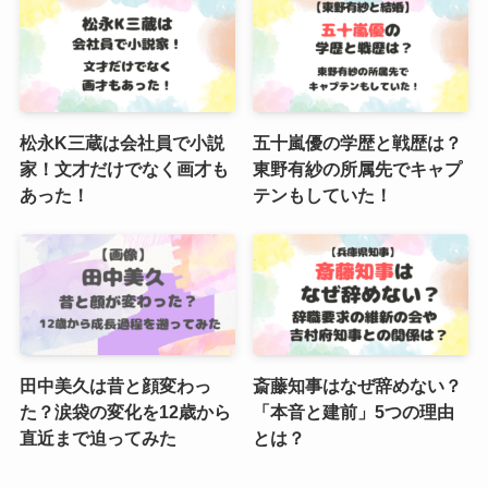
松永K三蔵は会社員で小説
五十嵐優の学歴と戦歴は？
家！文才だけでなく画才も
東野有紗の所属先でキャプ
あった！
テンもしていた！
田中美久は昔と顔変わっ
斎藤知事はなぜ辞めない？
た？涙袋の変化を12歳から
「本音と建前」5つの理由
直近まで迫ってみた
とは？