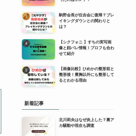
駒野会長が住吉会に復帰？ブレ
イキングダウンとの関わりと
は？
【シクフォニ 】すちの実写画
像と顔バレ情報！プロフも合わ
せて紹介
【画像比較】ひめかの整形前と
整形後！豊胸以外にも整形して
るとわかる理由
新着記事
北川莉央はなぜ炎上した？裏ア
カ騒動や現在も調査