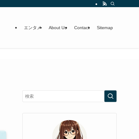
エンタメ
About Us
Contact
Sitemap
ィ