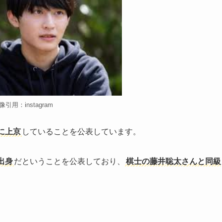
像引用：instagram
に上京
していることを公表しています。
出身
だということを公表しており、
棋士の藤井聡太さんと同級