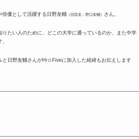
台や俳優として活躍する日野友輔
さん。
（旧芸名：野口友輔）
知りたい人のために、どこの大学に通っているのか、また中学
す。
と日野友輔さんがHi☆Fiveに加入した経緯もお伝えします