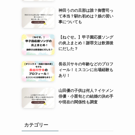
神田うのの旦那は誰？御曹司っ
て本当？馴れ初めは？娘の習い
事についても
【ねぐせ。】甲子園応援ソング
の炎上まとめ！謝罪文は飲酒後
にだした？
長谷川サキの年齢などのプロフ
ィール！ミスコンに出場経験も
あり！
山田優の子供は何人？イケメン
俳優・小栗旬との結婚の決め手
や現在の関係性も調査
カテゴリー