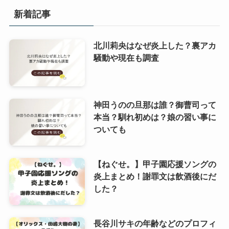
新着記事
北川莉央はなぜ炎上した？裏アカ
騒動や現在も調査
神田うのの旦那は誰？御曹司って
本当？馴れ初めは？娘の習い事に
ついても
【ねぐせ。】甲子園応援ソングの
炎上まとめ！謝罪文は飲酒後にだ
した？
長谷川サキの年齢などのプロフィ