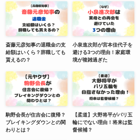
斎藤元彦知事の退職金の支
小泉進次郎が宮本佳代子を
給額はいくら？辞職しても
避ける3つの理由！家庭環
貰えるの？
境が複雑過ぎた
駒野会長が住吉会に復帰？
【柔道】大野将平がパリ五
ブレイキングダウンとの関
輪にでない理由！将来は監
わりとは？
督候補？