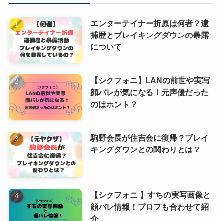
エンターテイナー折原は何者？逮
捕歴とブレイキングダウンの暴露
について
【シクフォニ】LANの前世や実写
顔バレが気になる！元声優だった
のはホント？
駒野会長が住吉会に復帰？ブレイ
キングダウンとの関わりとは？
【シクフォニ 】すちの実写画像と
顔バレ情報！プロフも合わせて紹
介