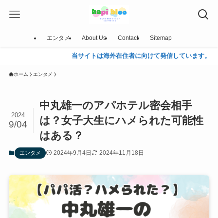
エンタメ
About Us
Contact
Sitemap
当サイトは海外在住者に向けて発信しています。
ホーム
エンタメ
中丸雄一のアパホテル密会相手
2024
は？女子大生にハメられた可能性
9/04
はある？
2024年9月4日
2024年11月18日
エンタメ