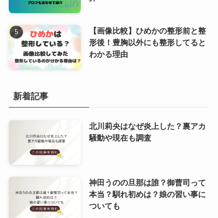
【画像比較】ひめかの整形前と整
形後！豊胸以外にも整形してると
わかる理由
新着記事
北川莉央はなぜ炎上した？裏アカ
騒動や現在も調査
神田うのの旦那は誰？御曹司って
本当？馴れ初めは？娘の習い事に
ついても