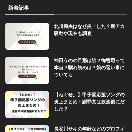
新着記事
北川莉央はなぜ炎上した？裏アカ
騒動や現在も調査
神田うのの旦那は誰？御曹司って
本当？馴れ初めは？娘の習い事に
ついても
【ねぐせ。】甲子園応援ソングの
炎上まとめ！謝罪文は飲酒後にだ
した？
長谷川サキの年齢などのプロフィ