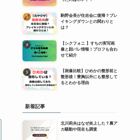
駒野会長が住吉会に復帰？ブレ
イキングダウンとの関わりと
は？
【シクフォニ 】すちの実写画
像と顔バレ情報！プロフも合わ
せて紹介
【画像比較】ひめかの整形前と
整形後！豊胸以外にも整形して
るとわかる理由
新着記事
北川莉央はなぜ炎上した？裏ア
カ騒動や現在も調査