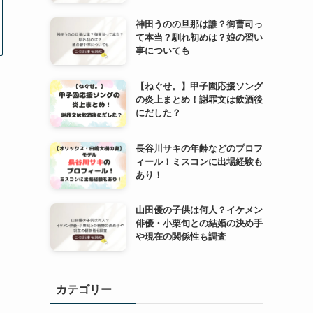
神田うのの旦那は誰？御曹司っ
て本当？馴れ初めは？娘の習い
事についても
【ねぐせ。】甲子園応援ソング
の炎上まとめ！謝罪文は飲酒後
にだした？
長谷川サキの年齢などのプロフ
ィール！ミスコンに出場経験も
あり！
山田優の子供は何人？イケメン
俳優・小栗旬との結婚の決め手
や現在の関係性も調査
カテゴリー