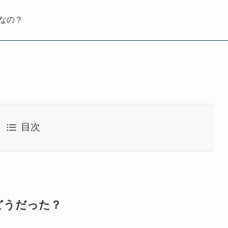
形なの？
目次
どうだった？