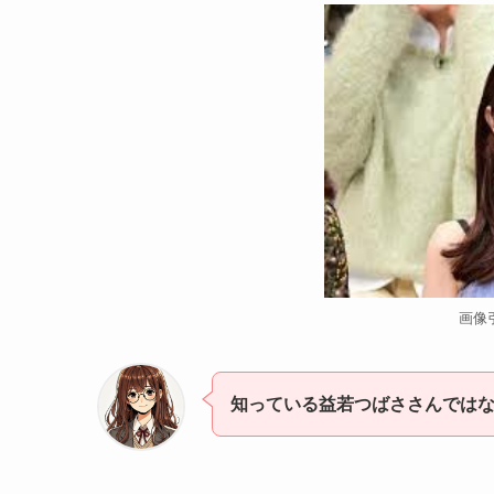
画像引
知っている益若つばささんでは