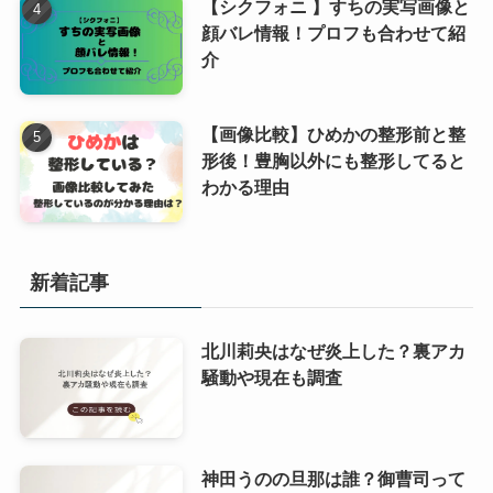
【シクフォニ 】すちの実写画像と
顔バレ情報！プロフも合わせて紹
介
【画像比較】ひめかの整形前と整
形後！豊胸以外にも整形してると
わかる理由
新着記事
北川莉央はなぜ炎上した？裏アカ
騒動や現在も調査
神田うのの旦那は誰？御曹司って