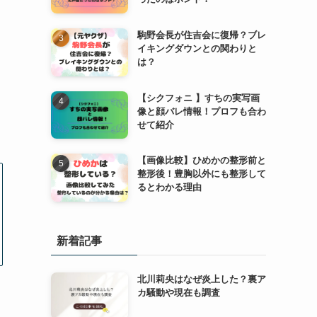
駒野会長が住吉会に復帰？ブレ
イキングダウンとの関わりと
は？
【シクフォニ 】すちの実写画
像と顔バレ情報！プロフも合わ
せて紹介
【画像比較】ひめかの整形前と
整形後！豊胸以外にも整形して
るとわかる理由
新着記事
北川莉央はなぜ炎上した？裏ア
カ騒動や現在も調査