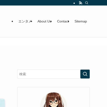
エンタメ
About Us
Contact
Sitemap
！