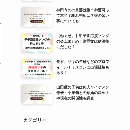
神田うのの旦那は誰？御曹司っ
て本当？馴れ初めは？娘の習い
事についても
【ねぐせ。】甲子園応援ソング
の炎上まとめ！謝罪文は飲酒後
にだした？
長谷川サキの年齢などのプロフ
ィール！ミスコンに出場経験も
あり！
山田優の子供は何人？イケメン
俳優・小栗旬との結婚の決め手
や現在の関係性も調査
カテゴリー